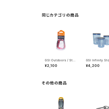
同じカテゴリの商品
GSI Outdoors / Ste
GSI Infinity S
mless Wine Glass
Set
¥2,100
¥4,200
その他の商品