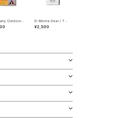
any Outdoor G
El Monte Gear / Tyv
 Pocket Bellow
ek Coin Case
400
¥2,500