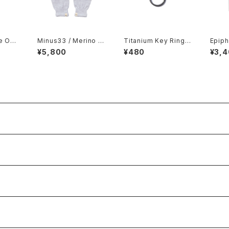
le Op
Minus33 / Merino W
Titanium Key Ring -
Epiph
ool Glove
25mm-
ear /
¥5,800
¥480
¥3,
s