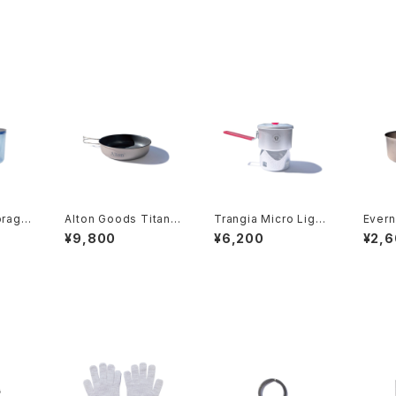
torage
Alton Goods Titaniu
Trangia Micro Light
Ever
m Frying Pan - Cera
-Sweden Limited C
p
¥9,800
¥6,200
¥2,
mic Coated
olor-