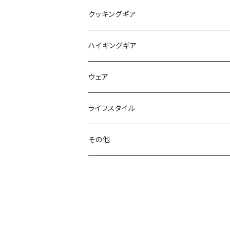
マット
アクセサリー
バックパック
クッキングギア
ピロー
サコッシュ / ウェストポーチ
バーナー / ストーブ / 燃料
ハイキングギア
トートバッグ
クッカー / カップ
ストック
ウェア
パックアクセサリー
カトラリー
スノーシュー / アイゼン
トップス
ライフスタイル
ハードシェル / レインウェア
ボトル
スタッフサック
ウェアアクセサリー
その他
ソックス
浄水器
ライト
ヘッドギア
アクセサリー
ナイフ / ツール
グローブ