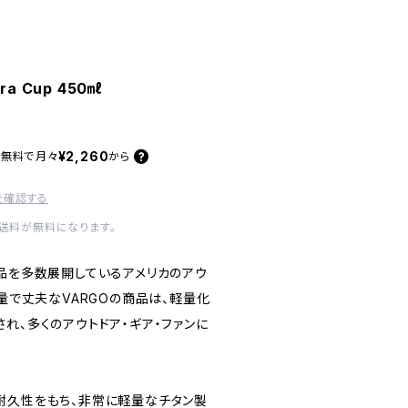
rra Cup 450㎖
¥2,260
料無料で
月々
から
を確認する
内送料が無料になります。
商品を多数展開しているアメリカのアウ
軽量で丈夫なVARGOの商品は、軽量化
れ、多くのアウトドア・ギア・ファンに
耐久性をもち、非常に軽量なチタン製