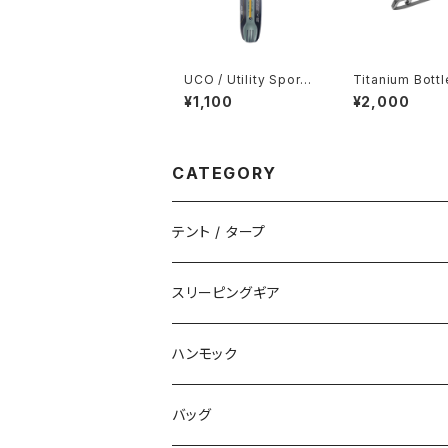
UCO / Utility Spork
Titanium Bott
3-in-1
ener Keychain
¥1,100
¥2,000
CATEGORY
テント / タープ
タープ / シェルター
スリーピングギア
ペグ / ステークス
シュラフ / キルト
ハンモック
アクセサリー
ビビィ
ハンモック
バッグ