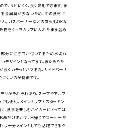
ので、サビにくく、長く愛用できます。ま
ある金属臭が少ないため、中の食材に
せん。ガスバーナーなどの直火もOKな
飲み物をシェラカップに入れたまま温め
の部分に注ぎ口が付いてるため水切れ
すいデザインとなってます。また折りた
が長くカチっとハマる為、サイドバーナ
りにくいのが特徴です。
 のメモリがそれぞれあり、スープやアルフ
のにも便利。メインカップとスタッキン
軽く、食事を楽しむハイカーにとっては
んお湯だけ沸かす、日帰りでコーヒーだ
れば十分メインとしても活躍できるク