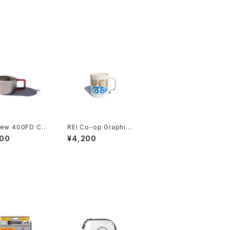
new 400FD Cu
REI Co-op Graphic
Camp Mug -Sunrise
600
¥4,200
/ Wisp Gray-