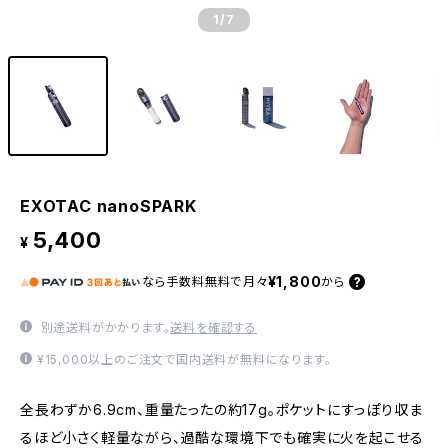
1
/7
EXOTAC nanoSPARK
5,400
¥
¥1,800
なら
手数料無料で
月々
から
別途送料がかかります。
送料を確認する
¥15,000以上のご注文で国内送料が無料になります。
全長わずか6.9cm、重量たったの約17g。ポケットにすっぽり収ま
るほど小さく軽量ながら、過酷な環境下でも確実に火を起こせる