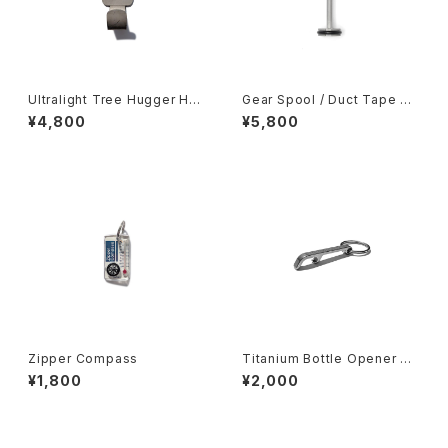
Ultralight Tree Hugger Ho
Gear Spool / Duct Tape Sp
ok
ool
¥4,800
¥5,800
Zipper Compass
Titanium Bottle Opener Ke
ychain
¥1,800
¥2,000