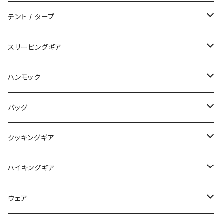
テント / タープ
タープ / シェルター
スリーピングギア
ペグ / ステークス
シュラフ / キルト
ハンモック
アクセサリー
ビビィ
ハンモック
バッグ
マット
アクセサリー
バックパック
クッキングギア
ピロー
サコッシュ / ウェストポーチ
バーナー / ストーブ / 燃料
ハイキングギア
トートバッグ
クッカー / カップ
ストック
ウェア