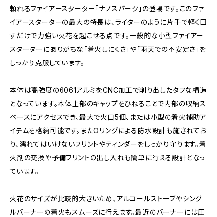
頼れるファイアースターター「ナノスパーク」の登場です。このファ
イアースターターの最大の特長は、ライターのように片手で軽く回
すだけで力強い火花を起こせる点です。一般的な小型ファイアー
スターターにありがちな「着火しにくさ」や「雨天での不安定さ」を
しっかり克服しています。
本体は高強度の6061アルミをCNC加工で削り出したタフな構造
となっています。本体上部のキャップをひねることで内部の収納ス
ペースにアクセスでき、最大で火口5個、または小型の着火補助ア
イテムを格納可能です。またOリングによる防水設計も施されてお
り、濡れてはいけないフリントやティンダーをしっかり守ります。着
火剤の交換や予備フリントの出し入れも簡単に行える設計となっ
ています。
火花のサイズが比較的大きいため、アルコールストーブやシング
ルバーナーの着火もスムーズに行えます。最近のバーナーには圧