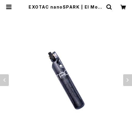
EXOTAC nanoSPARK | El Mont
e Gear