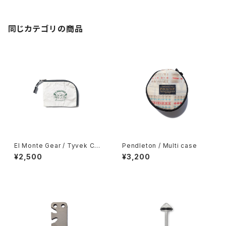
同じカテゴリの商品
El Monte Gear / Tyvek Coi
Pendleton / Multi case
n Case
¥2,500
¥3,200