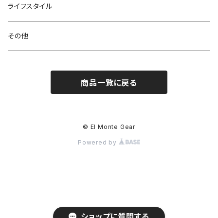
パックアクセサリー
カトラリー
スノーシュー / アイゼン
トップス
ライフスタイル
ハードシェル / レインウェア
ボトル
スタッフサック
ウェアアクセサリー
その他
ソックス
浄水器
ライト
ヘッドギア
商品一覧に戻る
アクセサリー
ナイフ / ツール
グローブ
タオル / バンダナ
© El Monte Gear
Powered by
エマージェンシー
アクセサリー
ショップに質問する