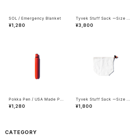
SOL / Emergency Blanket
Tyvek Stuff Sack ーSize L
arge-
¥1,280
¥3,800
Pokka Pen / USA Made Po
Tyvek Stuff Sack ーSize S
cket Pen
mall-
¥1,280
¥1,800
CATEGORY