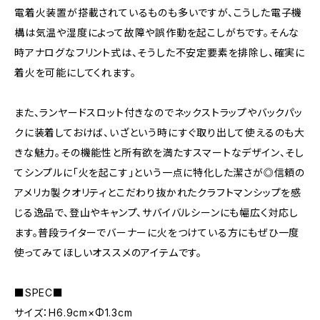
電着火装置が搭載されているものも多いですが、こうした電子機
構は気温や湿度によって故障や誤作動を起こしがちです。そんな
時アナログなフリント式は、そうした不安定要素を排除し、確実に
着火を可能にしてくれます。
また、ランヤードスロット付きなのでネックストラップやバックパッ
クに装着しておけば、いざという時にすぐ取り出して使えるのも大
きな魅力。その機能性と所有欲を満たすスマートなデザイン、そし
てシンプルに「火を起こす」という一点に特化した潔さが◎信頼の
アメリカ製クオリティとこだわり抜かれたクラフトマンシップを感
じる逸品で、登山やキャンプ、サバイバルシーンにも幅広く対応し
ます。普段ライターでバーナーに火をつけている方にもぜひ一度
使ってみてほしいオススメのアイテムです。
■SPEC■
サイズ：H6.9cm×Φ1.3cm