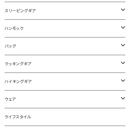
タープ / シェルター
スリーピングギア
ペグ / ステークス
シュラフ / キルト
ハンモック
アクセサリー
ビビィ
ハンモック
バッグ
マット
アクセサリー
バックパック
クッキングギア
ピロー
サコッシュ / ウェストポーチ
バーナー / ストーブ / 燃料
ハイキングギア
トートバッグ
クッカー / カップ
ストック
ウェア
パックアクセサリー
カトラリー
スノーシュー / アイゼン
トップス
ライフスタイル