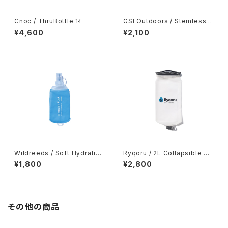
Cnoc / ThruBottle 1ℓ
GSI Outdoors / Stemless
Wine Glass
¥4,600
¥2,100
Wildreeds / Soft Hydration
Ryqoru / 2L Collapsible Wa
Flask 250ml
ter Bag
¥1,800
¥2,800
その他の商品