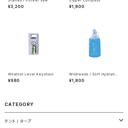
Stanley / Pocket Saw
Zipper Compass
¥3,200
¥1,800
Whatnot Level Keychain
Wildreeds / Soft Hydration
Flask 250ml
¥980
¥1,800
CATEGORY
テント / タープ