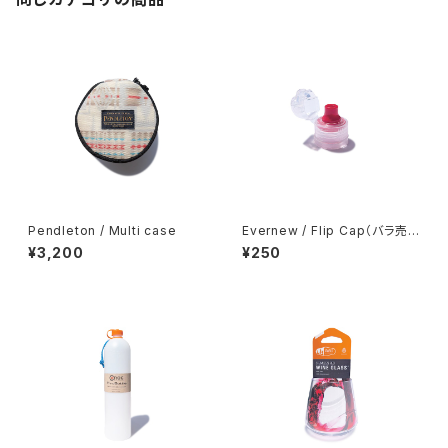
Pendleton / Multi case
Evernew / Flip Cap（バラ売
り）
¥3,200
¥250