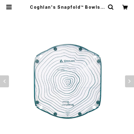
Coghlan's Snapfold™ Bowls |
El Monte Gear