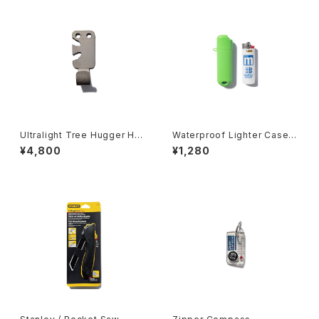
Ultralight Tree Hugger Ho
Waterproof Lighter Case f
ok
or BIC
¥4,800
¥1,280