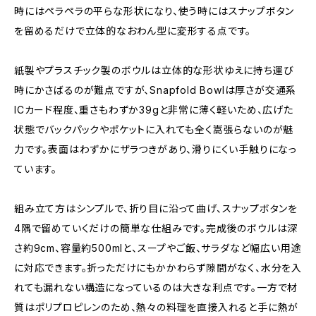
時にはペラペラの平らな形状になり、使う時にはスナップボタン
を留めるだけで立体的なおわん型に変形する点です。
紙製やプラスチック製のボウルは立体的な形状ゆえに持ち運び
時にかさばるのが難点ですが、Snapfold Bowlは厚さが交通系
ICカード程度、重さもわずか39gと非常に薄く軽いため、広げた
状態でバックパックやポケットに入れても全く嵩張らないのが魅
力です。表面はわずかにザラつきがあり、滑りにくい手触りになっ
ています。
組み立て方はシンプルで、折り目に沿って曲げ、スナップボタンを
4隅で留めていくだけの簡単な仕組みです。完成後のボウルは深
さ約9cm、容量約500mlと、スープやご飯、サラダなど幅広い用途
に対応できます。折っただけにもかかわらず隙間がなく、水分を入
れても漏れない構造になっているのは大きな利点です。一方で材
質はポリプロピレンのため、熱々の料理を直接入れると手に熱が