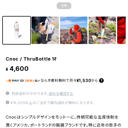
1
/5
Cnoc / ThruBottle 1ℓ
4,600
¥
¥1,530
なら
手数料無料で
月々
から
別途送料がかかります。
送料を確認する
¥15,000以上のご注文で国内送料が無料になります。
Cnocはシンプルデザインをモットーに、持続可能な生産体制を
貫くアメリカ、ポートランドの振興ブランドです。特に近年の若手の