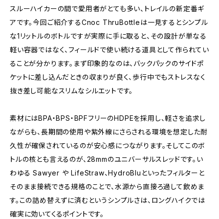
スルーハイカーの間で愛用者がとても多い、トレイルの新定番ギ
アです。今回ご紹介するCnoc ThruBottleは一見するとシンプル
な1リットルのボトルですが実際に手に取ると、その設計が単なる
軽い容器ではなく、フィールドで使い続ける道具として作られてい
ることが分かります。まず印象的なのは、バックパックのサイドポ
ケットに差し込んだときの収まりが良く、歩行中でもストレスなく
抜き差し可能なスリムなシルエットです。
素材にはBPA・BPS・BPFフリーのHDPEを採用し、軽さを追求し
ながらも、長期間の使用や紫外線にさらされる環境を想定した耐
久性が確保されているのが安心感につながります。そしてこのボ
トルの核とも言えるのが、28mmのユニバーサルスレッドです。い
わゆる Sawyer や LifeStraw、HydroBluといったフィルターと
そのまま接続できる規格のことで、水源から直接ろ過して飲めま
す。この詰め替えずに済むというシンプルさは、ロングハイクでは
確実に効いてくるポイントです。