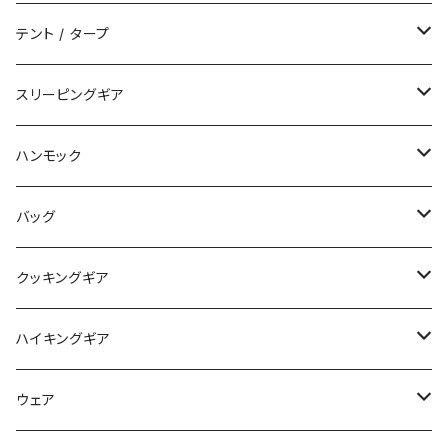
テント / タープ
タープ / シェルター
スリーピングギア
ペグ / ステークス
シュラフ / キルト
ハンモック
アクセサリー
ビビィ
ハンモック
バッグ
マット
アクセサリー
バックパック
クッキングギア
ピロー
サコッシュ / ウェストポーチ
バーナー / ストーブ / 燃料
ハイキングギア
トートバッグ
クッカー / カップ
ストック
ウェア