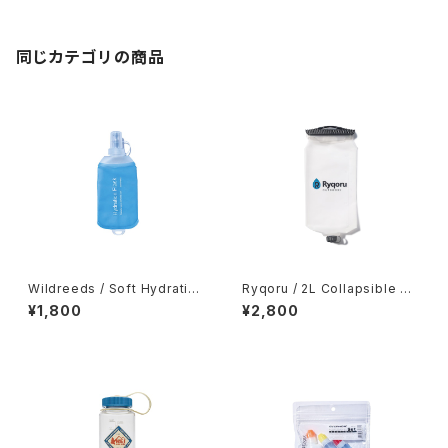
同じカテゴリの商品
Wildreeds / Soft Hydration
Ryqoru / 2L Collapsible Wa
Flask 250ml
ter Bag
¥1,800
¥2,800