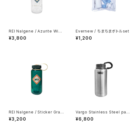
REI Nalgene / Azurite Wide
Evernew / ちまちまボトルset
-Mouth Water Bottle - 16 f
¥3,800
¥1,200
l. oz.
REI Nalgene / Sticker Grap
Vargo Stainless Steel para
hic Wide-Mouth Water Bott
-Bottle
¥3,200
¥6,800
le - 16 fl. oz.