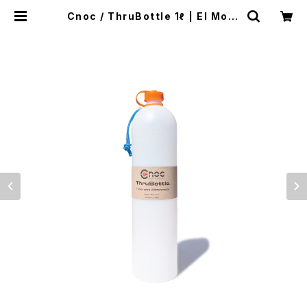
Cnoc / ThruBottle 1ℓ | El Mont
e Gear