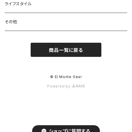
パックアクセサリー
カトラリー
スノーシュー / アイゼン
トップス
ライフスタイル
ハードシェル / レインウェア
ボトル
スタッフサック
ウェアアクセサリー
その他
ソックス
浄水器
ライト
ヘッドギア
商品一覧に戻る
アクセサリー
ナイフ / ツール
グローブ
タオル / バンダナ
© El Monte Gear
Powered by
エマージェンシー
アクセサリー
ショップに質問する