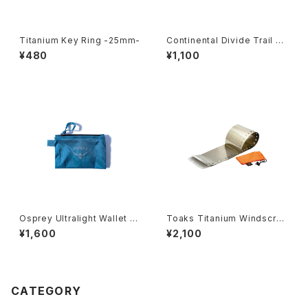
Titanium Key Ring -25mm-
Continental Divide Trail Si
gn Sticker
¥480
¥1,100
Osprey Ultralight Wallet -
Toaks Titanium Windscree
Waterfront Blue-
n
¥1,600
¥2,100
CATEGORY