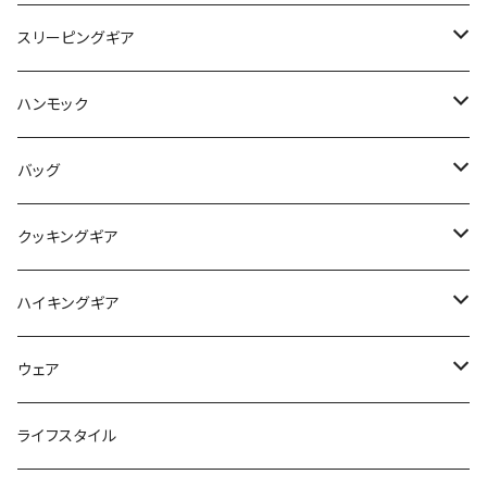
タープ / シェルター
スリーピングギア
ペグ / ステークス
シュラフ / キルト
ハンモック
アクセサリー
ビビィ
ハンモック
バッグ
マット
アクセサリー
バックパック
クッキングギア
ピロー
サコッシュ / ウェストポーチ
バーナー / ストーブ / 燃料
ハイキングギア
トートバッグ
クッカー / カップ
ストック
ウェア
パックアクセサリー
カトラリー
スノーシュー / アイゼン
トップス
ライフスタイル