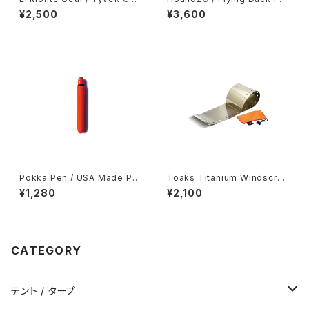
n Case
sh Toy
¥2,500
¥3,600
Pokka Pen / USA Made Po
Toaks Titanium Windscree
cket Pen
n
¥1,280
¥2,100
CATEGORY
テント / タープ