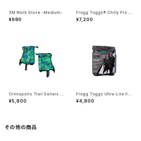
3M Work Glove -Medium-
Frogg Toggs® Chilly Pro P
erformance Cooling Cap
¥980
¥7,200
Orrinsports Trail Gaiters L
Frogg Toggs Ultra-Lite II P
ow
oncho
¥5,800
¥4,800
その他の商品