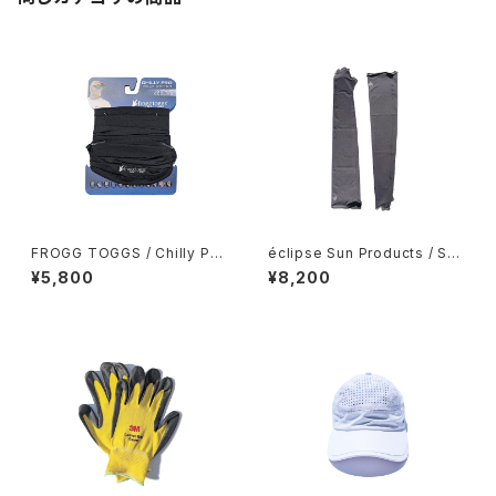
FROGG TOGGS / Chilly Pa
éclipse Sun Products / Sun
d PRO Microfiber Cooling
Sleeves
¥5,800
¥8,200
Gaiter