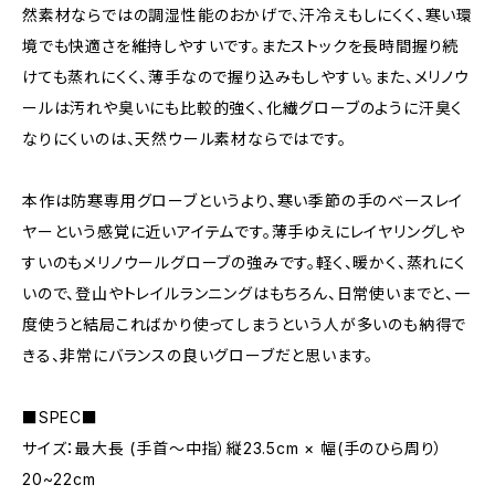
然素材ならではの調湿性能のおかげで、汗冷えもしにくく、寒い環
境でも快適さを維持しやすいです。またストックを長時間握り続
けても蒸れにくく、薄手なので握り込みもしやすい。また、メリノウ
ールは汚れや臭いにも比較的強く、化繊グローブのように汗臭く
なりにくいのは、天然ウール素材ならではです。
本作は防寒専用グローブというより、寒い季節の手のベースレイ
ヤーという感覚に近いアイテムです。薄手ゆえにレイヤリングしや
すいのもメリノウールグローブの強みです。軽く、暖かく、蒸れにく
いので、登山やトレイルランニングはもちろん、日常使いまでと、一
度使うと結局こればかり使ってしまうという人が多いのも納得で
きる、非常にバランスの良いグローブだと思います。
■SPEC■
サイズ：最大長 (手首～中指）縦23.5cm × 幅(手のひら周り）
20~22cm