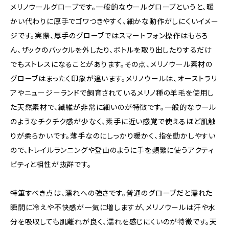
メリノウールグローブです。一般的なウールグローブというと、暖
かい代わりに厚手でゴワつきやすく、細かな動作がしにくいイメー
ジです。実際、厚手のグローブではスマートフォン操作はもちろ
ん、ザックのバックルを外したり、ボトルを取り出したりするだけ
でもストレスになることがあります。その点、メリノウール素材の
グローブはまったく印象が違います。メリノウールは、オーストラリ
アやニュージーランドで飼育されているメリノ種の羊毛を使用し
た天然素材で、繊維が非常に細いのが特徴です。一般的なウール
のようなチクチク感が少なく、素手に近い感覚で使えるほど肌触
りが柔らかいです。薄手なのにしっかり暖かく、指を動かしやすい
ので、トレイルランニングや登山のように手を頻繁に使うアクティ
ビティと相性が抜群です。
特筆すべき点は、濡れへの強さです。普通のグローブだと濡れた
瞬間に冷えや不快感が一気に増しますが、メリノウールは汗や水
分を吸収しても肌離れが良く、濡れを感じにくいのが特徴です。天