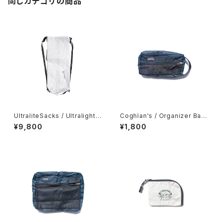
同じカテゴリの商品
UltraliteSacks / Ultralight
Coghlan's / Organizer Bag
Compression Sack
s -Small-
¥9,800
¥1,800