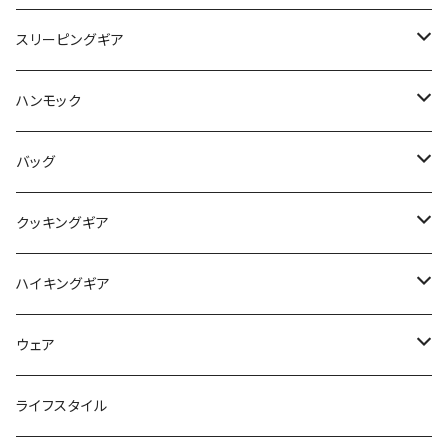
タープ / シェルター
スリーピングギア
ペグ / ステークス
シュラフ / キルト
ハンモック
アクセサリー
ビビィ
ハンモック
バッグ
マット
アクセサリー
バックパック
クッキングギア
ピロー
サコッシュ / ウェストポーチ
バーナー / ストーブ / 燃料
ハイキングギア
トートバッグ
クッカー / カップ
ストック
ウェア
パックアクセサリー
カトラリー
スノーシュー / アイゼン
トップス
ライフスタイル