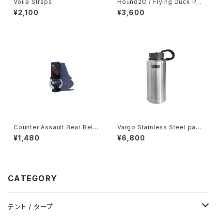
Voile Straps
Hound2O / Flying Duck Plu
sh Toy
¥2,100
¥3,600
Counter Assault Bear Bell
Vargo Stainless Steel para
-Chrome w/Silencer-
-Bottle
¥1,480
¥6,800
CATEGORY
テント / タープ