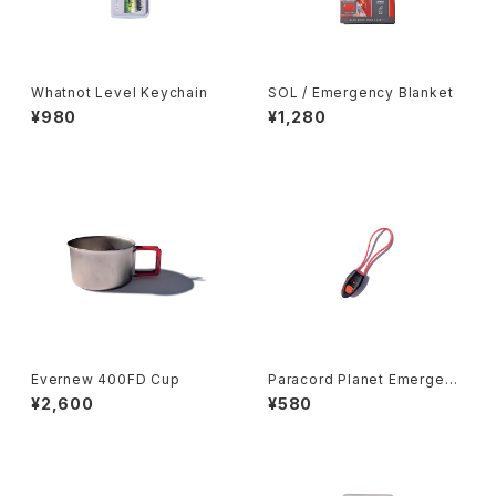
Whatnot Level Keychain
SOL / Emergency Blanket
¥980
¥1,280
Evernew 400FD Cup
Paracord Planet Emergenc
y Whistle Zipper Pull
¥2,600
¥580