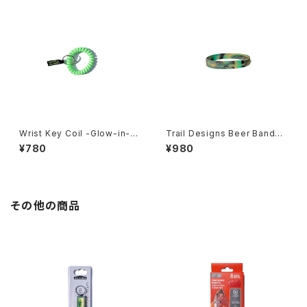
Wrist Key Coil -Glow-in-th
Trail Designs Beer Bands -
e-Dark-
Small-
¥780
¥980
その他の商品