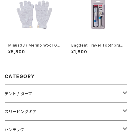
Minus33 / Merino Wool Glo
Bagdent Travel Toothbrus
ve
h Set
¥5,800
¥1,800
CATEGORY
テント / タープ
タープ / シェルター
スリーピングギア
ペグ / ステークス
シュラフ / キルト
ハンモック