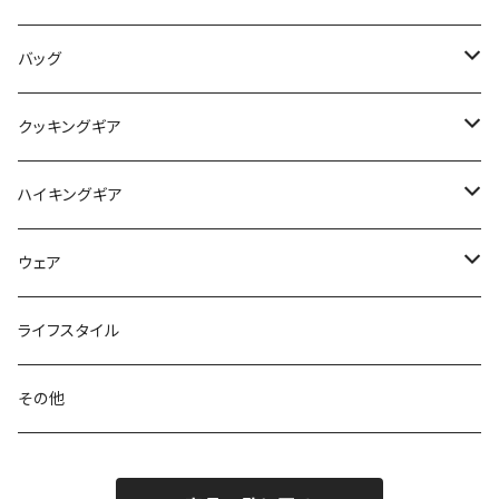
アクセサリー
ビビィ
ハンモック
バッグ
マット
アクセサリー
バックパック
クッキングギア
ピロー
サコッシュ / ウェストポーチ
バーナー / ストーブ / 燃料
ハイキングギア
トートバッグ
クッカー / カップ
ストック
ウェア
パックアクセサリー
カトラリー
スノーシュー / アイゼン
トップス
ライフスタイル
ハードシェル / レインウェア
ボトル
スタッフサック
ウェアアクセサリー
その他
ソックス
浄水器
ライト
ヘッドギア