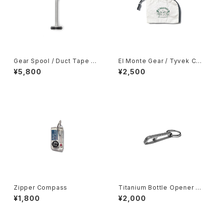
Gear Spool / Duct Tape Sp
El Monte Gear / Tyvek Coi
ool
n Case
¥5,800
¥2,500
Zipper Compass
Titanium Bottle Opener Ke
ychain
¥1,800
¥2,000