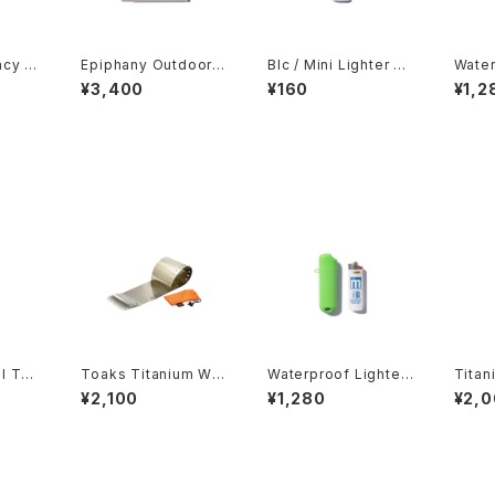
cy Bl
Epiphany Outdoor G
BIc / Mini Lighter -G
Water
ear / Pocket Bellow
rey-
Case 
¥3,400
¥160
¥1,2
s
l Too
Toaks Titanium Win
Waterproof Lighter
Titan
dscreen
Case for BIC
ener 
¥2,100
¥1,280
¥2,