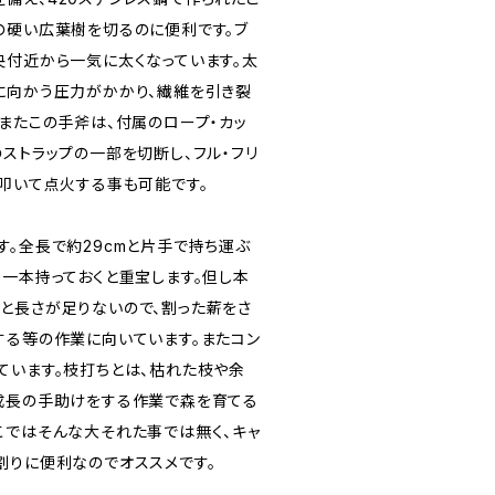
の硬い広葉樹を切るのに便利です。ブ
央付近から一気に太くなっています。太
に向かう圧力がかかり、繊維を引き裂
。またこの手斧は、付属のロープ・カッ
ストラップの一部を切断し、フル・フリ
で叩いて点火する事も可能です。
す。全長で約29cmと片手で持ち運ぶ
、一本持っておくと重宝します。但し本
と長さが足りないので、割った薪をさ
する等の作業に向いています。またコン
ています。枝打ちとは、枯れた枝や余
成長の手助けをする作業で森を育てる
こではそんな大それた事では無く、キャ
割りに便利なのでオススメです。