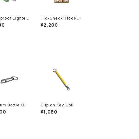
proof Lighter
TickCheck Tick Re
for BIC
mover Card
80
¥2,200
ium Bottle Op
Clip on Key Coil
Keychain
000
¥1,080