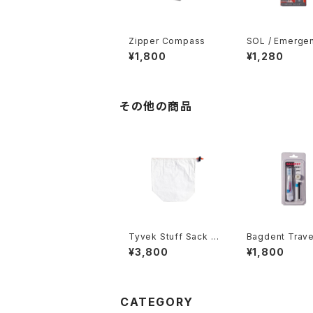
Zipper Compass
SOL / Emergen
anket
¥1,800
¥1,280
その他の商品
Tyvek Stuff Sack ー
Bagdent Trave
Size Large-
thbrush Set
¥3,800
¥1,800
CATEGORY