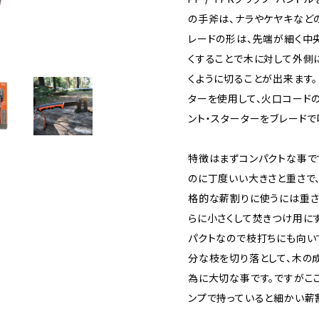
の手斧は、ナラやケヤキなど
レードの形は、先端が細く中
くすることで木に対して外側
くように切ることが出来ます
ターを使用して、火口コードの
ント・スターターをブレード
特徴はまずコンパクトな事で
のに丁度いい大きさと重さで
格的な薪割りに使うには重さ
らに小さくして焚きつけ用に
パクトなので枝打ちにも向い
分な枝を切り落として、木の
為に大切な事です。ですがこ
ンプで持っていると細かい薪