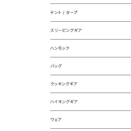
テント / タープ
タープ / シェルター
スリーピングギア
ペグ / ステークス
シュラフ / キルト
ハンモック
アクセサリー
ビビィ
ハンモック
バッグ
マット
アクセサリー
バックパック
クッキングギア
ピロー
サコッシュ / ウェストポーチ
バーナー / ストーブ / 燃料
ハイキングギア
トートバッグ
クッカー / カップ
ストック
ウェア