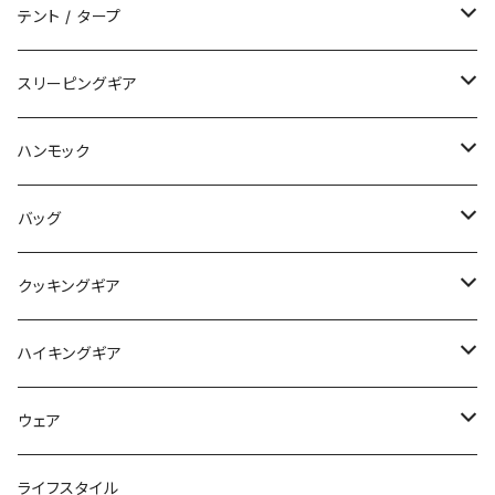
テント / タープ
タープ / シェルター
スリーピングギア
ペグ / ステークス
シュラフ / キルト
ハンモック
アクセサリー
ビビィ
ハンモック
バッグ
マット
アクセサリー
バックパック
クッキングギア
ピロー
サコッシュ / ウェストポーチ
バーナー / ストーブ / 燃料
ハイキングギア
トートバッグ
クッカー / カップ
ストック
ウェア
パックアクセサリー
カトラリー
スノーシュー / アイゼン
トップス
ライフスタイル