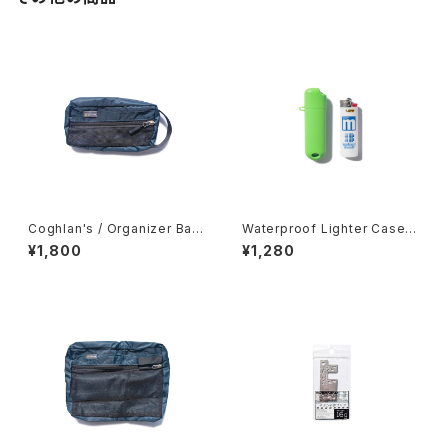
Coghlan's / Organizer Bag
Waterproof Lighter Case f
s -Small-
or BIC
¥1,800
¥1,280