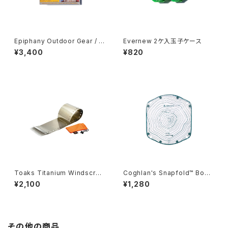
Epiphany Outdoor Gear / P
Evernew 2ケ入玉子ケース
ocket Bellows
¥3,400
¥820
Toaks Titanium Windscree
Coghlan's Snapfold™ Bowl
n
s
¥2,100
¥1,280
その他の商品