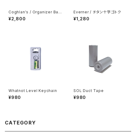
Coghlan's / Organizer Bag
Everner / チタン十字ゴトク
s -Medium-
¥2,800
¥1,280
Whatnot Level Keychain
SOL Duct Tape
¥980
¥980
CATEGORY