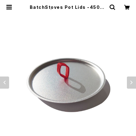
BatchStoves Pot Lids -450ml
- | El Monte Gear