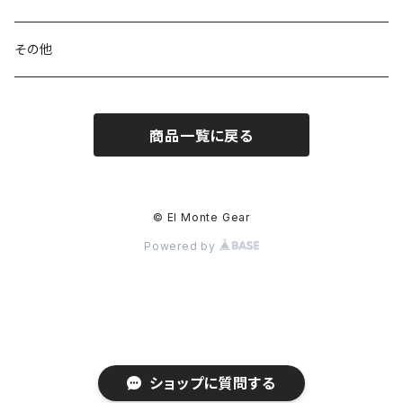
ハードシェル / レインウェア
ボトル
スタッフサック
ウェアアクセサリー
その他
ソックス
浄水器
ライト
ヘッドギア
商品一覧に戻る
アクセサリー
ナイフ / ツール
グローブ
タオル / バンダナ
© El Monte Gear
Powered by
エマージェンシー
アクセサリー
ショップに質問する