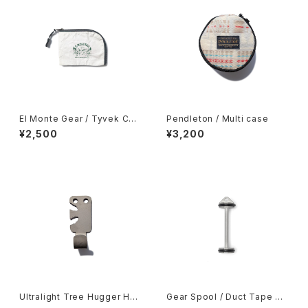
El Monte Gear / Tyvek Coi
Pendleton / Multi case
n Case
¥2,500
¥3,200
Ultralight Tree Hugger Ho
Gear Spool / Duct Tape Sp
ok
ool