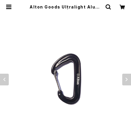
Alton Goods Ultralight Alumi
num Carabiner | El Monte Gea
r