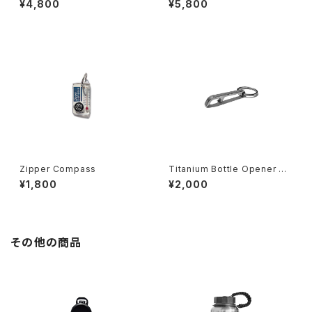
¥4,800
¥5,800
Zipper Compass
Titanium Bottle Opener Ke
ychain
¥1,800
¥2,000
その他の商品