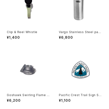
Clip & Reel Whistle
Vargo Stainless Steel para
-Bottle
¥1,400
¥6,800
Goshawk Swirling Flame St
Pacific Crest Trail Sign Sti
ove OP-100
cker
¥6,200
¥1,100