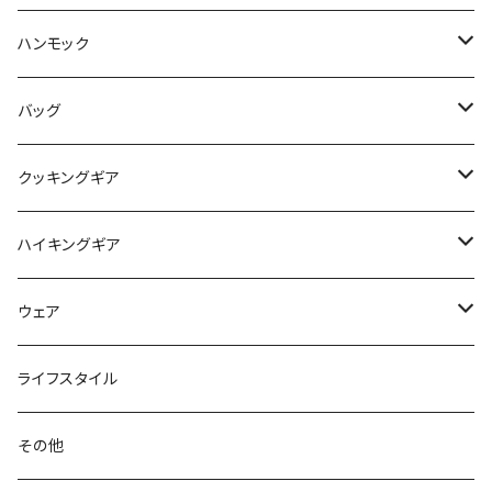
ペグ / ステークス
シュラフ / キルト
ハンモック
アクセサリー
ビビィ
ハンモック
バッグ
マット
アクセサリー
バックパック
クッキングギア
ピロー
サコッシュ / ウェストポーチ
バーナー / ストーブ / 燃料
ハイキングギア
トートバッグ
クッカー / カップ
ストック
ウェア
パックアクセサリー
カトラリー
スノーシュー / アイゼン
トップス
ライフスタイル
ハードシェル / レインウェア
ボトル
スタッフサック
ウェアアクセサリー
その他