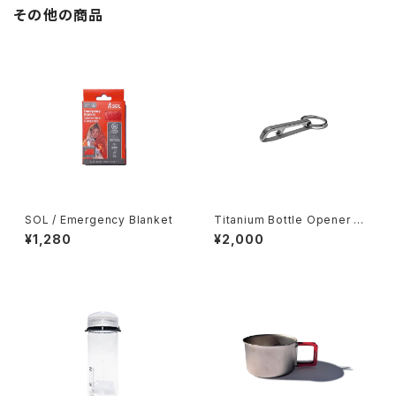
その他の商品
SOL / Emergency Blanket
Titanium Bottle Opener Ke
ychain
¥1,280
¥2,000