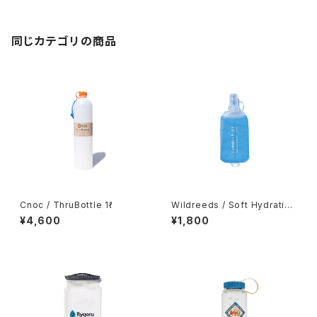
同じカテゴリの商品
Cnoc / ThruBottle 1ℓ
Wildreeds / Soft Hydration
Flask 250ml
¥4,600
¥1,800