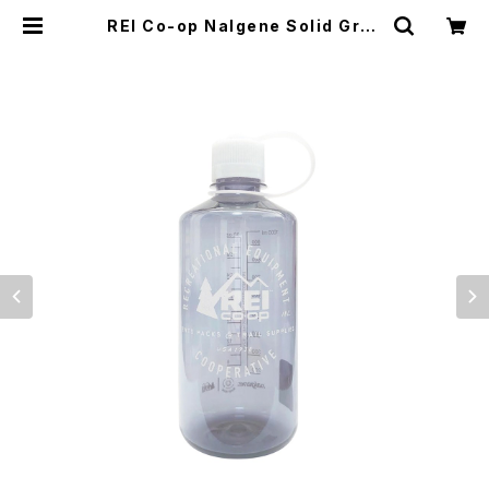
REI Co-op Nalgene Solid Gray
Logo Narrow-Mouth Water Bo
ttle - 32 fl. oz. | El Monte Gea
r