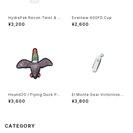
HydraPak Recon Twist & Si
Evernew 400FD Cup
p
¥3,200
¥2,600
Hound2O / Flying Duck Plu
El Monte Gear Victorinox E
sh Toy
scort
¥3,600
¥3,800
CATEGORY