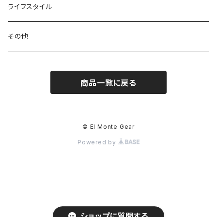
パックアクセサリー
カトラリー
スノーシュー / アイゼン
トップス
ライフスタイル
ハードシェル / レインウェア
ボトル
スタッフサック
ウェアアクセサリー
その他
ソックス
浄水器
ライト
ヘッドギア
商品一覧に戻る
アクセサリー
ナイフ / ツール
グローブ
タオル / バンダナ
© El Monte Gear
Powered by
エマージェンシー
アクセサリー
ショップに質問する