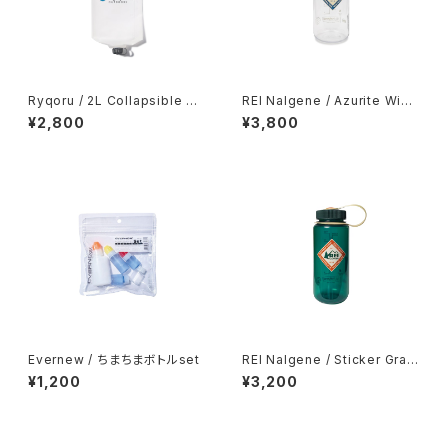
Ryqoru / 2L Collapsible Wa
REI Nalgene / Azurite Wide
ter Bag
-Mouth Water Bottle - 16 f
¥2,800
¥3,800
l. oz.
Evernew / ちまちまボトルset
REI Nalgene / Sticker Grap
hic Wide-Mouth Water Bott
¥1,200
¥3,200
le - 16 fl. oz.