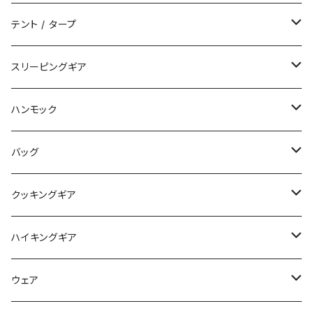
テント / タープ
タープ / シェルター
スリーピングギア
ペグ / ステークス
シュラフ / キルト
ハンモック
アクセサリー
ビビィ
ハンモック
バッグ
マット
アクセサリー
バックパック
クッキングギア
ピロー
サコッシュ / ウェストポーチ
バーナー / ストーブ / 燃料
ハイキングギア
トートバッグ
クッカー / カップ
ストック
ウェア