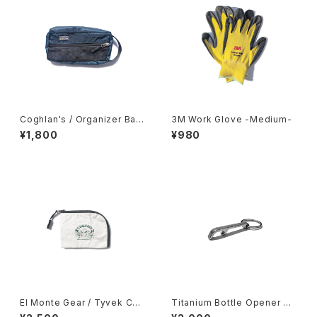
Coghlan's / Organizer Bag
3M Work Glove -Medium-
s -Small-
¥1,800
¥980
El Monte Gear / Tyvek Coi
Titanium Bottle Opener Ke
n Case
ychain