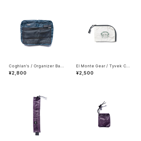
Coghlan's / Organizer Bag
El Monte Gear / Tyvek Coi
s -Medium-
n Case
¥2,800
¥2,500