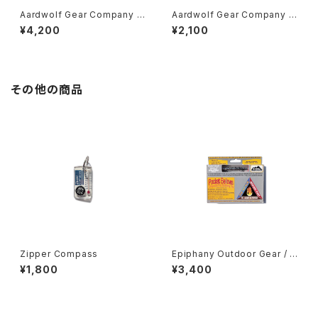
Aardwolf Gear Company /
Aardwolf Gear Company /
Toothbrush Sleeve
Mini Ditty Spoon Cover
¥4,200
¥2,100
その他の商品
Zipper Compass
Epiphany Outdoor Gear / P
ocket Bellows
¥1,800
¥3,400