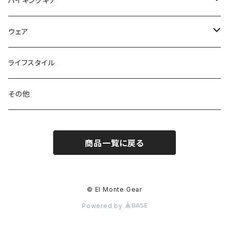
ハイキングギア
トートバッグ
クッカー / カップ
ストック
ウェア
パックアクセサリー
カトラリー
スノーシュー / アイゼン
トップス
ライフスタイル
ハードシェル / レインウェア
ボトル
スタッフサック
ウェアアクセサリー
その他
ソックス
浄水器
ライト
ヘッドギア
商品一覧に戻る
アクセサリー
ナイフ / ツール
グローブ
タオル / バンダナ
© El Monte Gear
Powered by
エマージェンシー