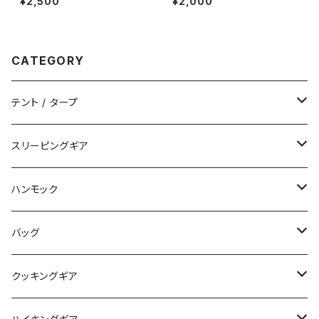
¥2,500
¥2,000
CATEGORY
テント / タープ
タープ / シェルター
スリーピングギア
ペグ / ステークス
シュラフ / キルト
ハンモック
アクセサリー
ビビィ
ハンモック
バッグ
マット
アクセサリー
バックパック
クッキングギア
ピロー
サコッシュ / ウェストポーチ
バーナー / ストーブ / 燃料