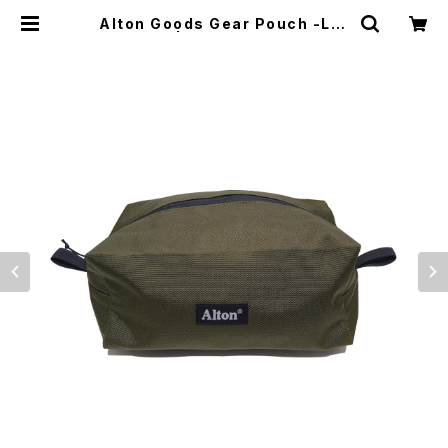
Alton Goods Gear Pouch -Lar
ge- | El Monte Gear