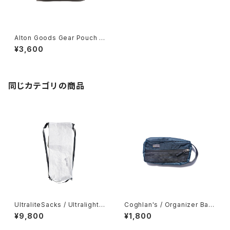
Alton Goods Gear Pouch -
Large-
¥3,600
同じカテゴリの商品
UltraliteSacks / Ultralight
Coghlan's / Organizer Bag
Compression Sack
s -Small-
¥9,800
¥1,800