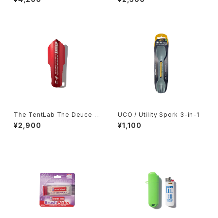
The TentLab The Deuce o
UCO / Utility Spork 3-in-1
f spades
¥2,900
¥1,100