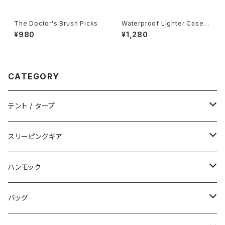
The Doctor's Brush Picks
Waterproof Lighter Case f
or BIC
¥980
¥1,280
CATEGORY
テント / タープ
タープ / シェルター
スリーピングギア
ペグ / ステークス
シュラフ / キルト
ハンモック
アクセサリー
ビビィ
ハンモック
バッグ