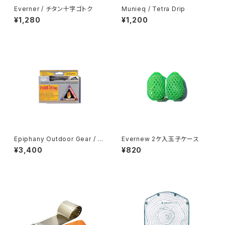
Everner / チタン十字ゴトク
Munieq / Tetra Drip
¥1,280
¥1,200
Epiphany Outdoor Gear / P
Evernew 2ケ入玉子ケース
ocket Bellows
¥3,400
¥820