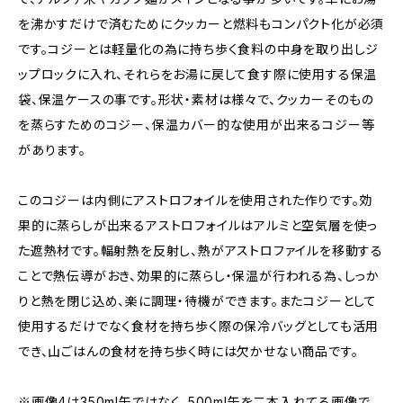
を沸かすだけで済むためにクッカーと燃料もコンパクト化が必須
です。コジーとは軽量化の為に持ち歩く食料の中身を取り出しジ
ップロックに入れ、それらをお湯に戻して食す際に使用する保温
袋、保温ケースの事です。形状・素材は様々で、クッカーそのもの
を蒸らすためのコジー、保温カバー的な使用が出来るコジー等
があります。
このコジーは内側にアストロフォイルを使用された作りです。効
果的に蒸らしが出来るアストロフォイルはアルミと空気層を使っ
た遮熱材です。輻射熱を反射し、熱がアストロファイルを移動する
ことで熱伝導がおき、効果的に蒸らし・保温が行われる為、しっか
りと熱を閉じ込め、楽に調理・待機ができます。またコジーとして
使用するだけでなく食材を持ち歩く際の保冷バッグとしても活用
でき、山ごはんの食材を持ち歩く時には欠かせない商品です。
※画像4は350ml缶ではなく、500ml缶を二本入れてる画像で