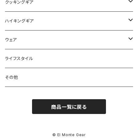
マット
アクセサリー
バックパック
クッキングギア
ピロー
サコッシュ / ウェストポーチ
バーナー / ストーブ / 燃料
ハイキングギア
トートバッグ
クッカー / カップ
ストック
ウェア
パックアクセサリー
カトラリー
スノーシュー / アイゼン
トップス
ライフスタイル
ハードシェル / レインウェア
ボトル
スタッフサック
ウェアアクセサリー
その他
ソックス
浄水器
ライト
ヘッドギア
商品一覧に戻る
アクセサリー
ナイフ / ツール
グローブ
タオル / バンダナ
© El Monte Gear