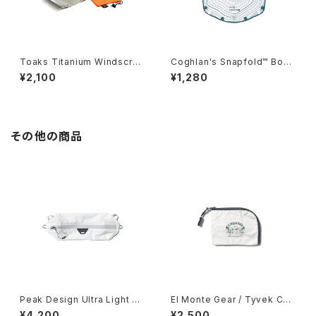
Toaks Titanium Windscree
Coghlan's Snapfold™ Bowl
n
s
¥2,100
¥1,280
その他の商品
Peak Design Ultra Light Pa
El Monte Gear / Tyvek Coi
cking Cube
n Case
¥4,200
¥2,500