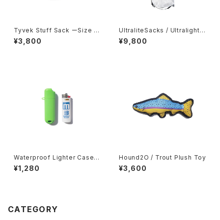
Tyvek Stuff Sack ーSize L
UltraliteSacks / Ultralight
arge-
Compression Sack
¥3,800
¥9,800
Waterproof Lighter Case f
Hound2O / Trout Plush Toy
or BIC
¥1,280
¥3,600
CATEGORY