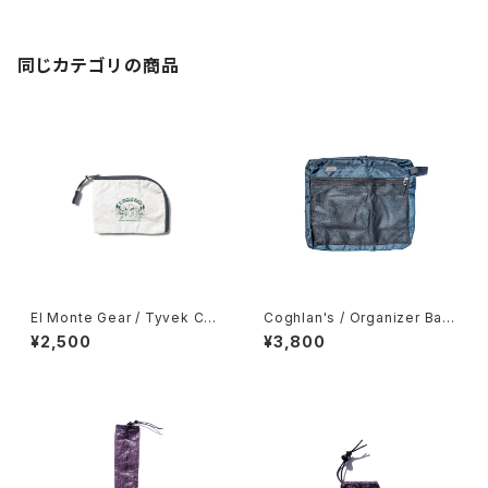
同じカテゴリの商品
El Monte Gear / Tyvek Coi
Coghlan's / Organizer Bag
n Case
s -Large-
¥2,500
¥3,800