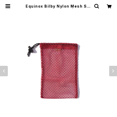
Equinox Bilby Nylon Mesh Stu
ff Bag -Size S / Red- | El Mont
e Gear