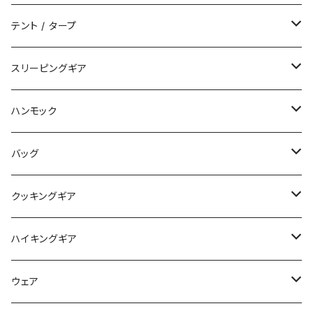
テント / タープ
タープ / シェルター
スリーピングギア
ペグ / ステークス
シュラフ / キルト
ハンモック
アクセサリー
ビビィ
ハンモック
バッグ
マット
アクセサリー
バックパック
クッキングギア
ピロー
サコッシュ / ウェストポーチ
バーナー / ストーブ / 燃料
ハイキングギア
トートバッグ
クッカー / カップ
ストック
ウェア