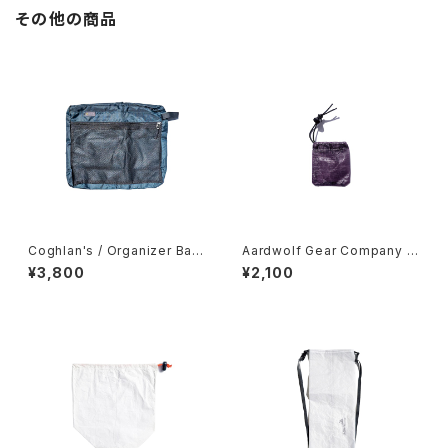
その他の商品
Coghlan's / Organizer Bag
Aardwolf Gear Company /
s -Large-
Mini Ditty Spoon Cover
¥3,800
¥2,100