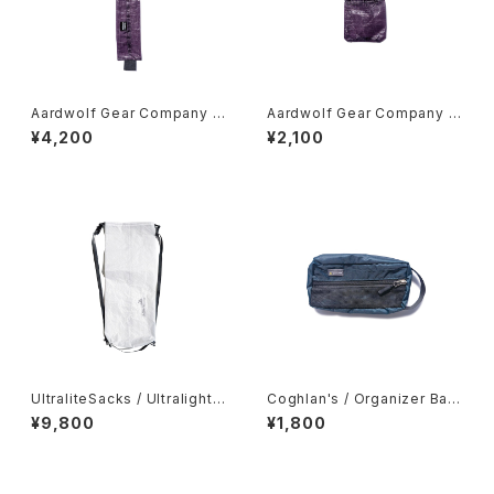
Aardwolf Gear Company /
Aardwolf Gear Company /
Toothbrush Sleeve
Mini Ditty Spoon Cover
¥4,200
¥2,100
UltraliteSacks / Ultralight
Coghlan's / Organizer Bag
Compression Sack
s -Small-
¥9,800
¥1,800