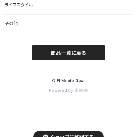
パックアクセサリー
カトラリー
スノーシュー / アイゼン
トップス
ライフスタイル
ハードシェル / レインウェア
ボトル
スタッフサック
ウェアアクセサリー
その他
ソックス
浄水器
ライト
ヘッドギア
商品一覧に戻る
アクセサリー
ナイフ / ツール
グローブ
タオル / バンダナ
© El Monte Gear
Powered by
エマージェンシー
アクセサリー