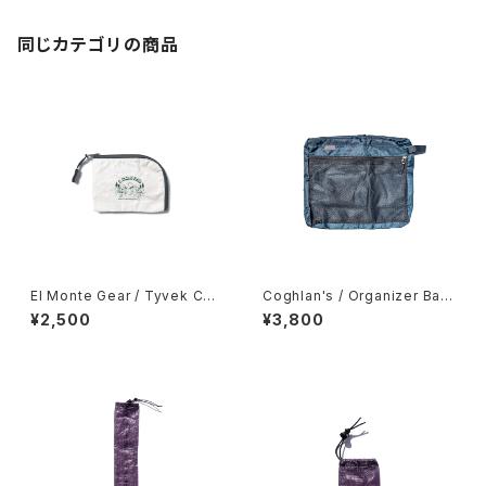
同じカテゴリの商品
El Monte Gear / Tyvek Coi
Coghlan's / Organizer Bag
n Case
s -Large-
¥2,500
¥3,800