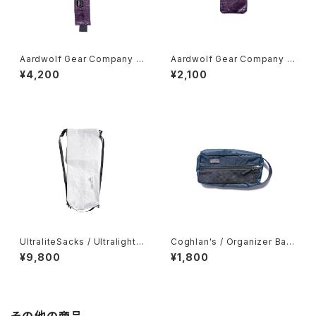
Aardwolf Gear Company /
Aardwolf Gear Company /
Toothbrush Sleeve
Mini Ditty Spoon Cover
¥4,200
¥2,100
UltraliteSacks / Ultralight
Coghlan's / Organizer Bag
Compression Sack
s -Small-
¥9,800
¥1,800