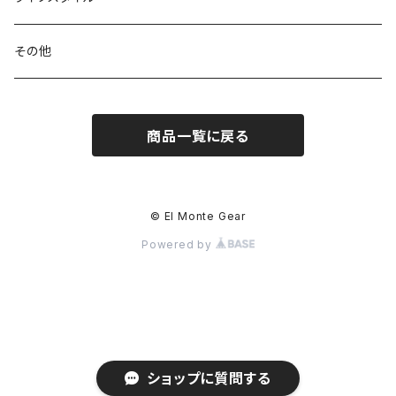
ハードシェル / レインウェア
ボトル
スタッフサック
ウェアアクセサリー
その他
ソックス
浄水器
ライト
ヘッドギア
商品一覧に戻る
アクセサリー
ナイフ / ツール
グローブ
タオル / バンダナ
© El Monte Gear
Powered by
エマージェンシー
アクセサリー
ショップに質問する