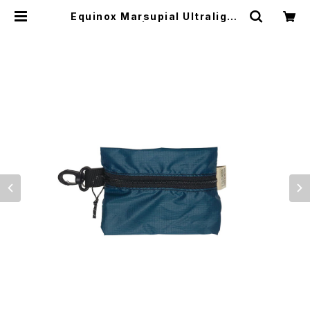
Equinox Marsupial Ultralight
Pouch -S- | El Monte Gear