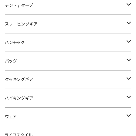
テント / タープ
タープ / シェルター
スリーピングギア
ペグ / ステークス
シュラフ / キルト
ハンモック
アクセサリー
ビビィ
ハンモック
バッグ
マット
アクセサリー
バックパック
クッキングギア
ピロー
サコッシュ / ウェストポーチ
バーナー / ストーブ / 燃料
ハイキングギア
トートバッグ
クッカー / カップ
ストック
ウェア
パックアクセサリー
カトラリー
スノーシュー / アイゼン
トップス
ライフスタイル