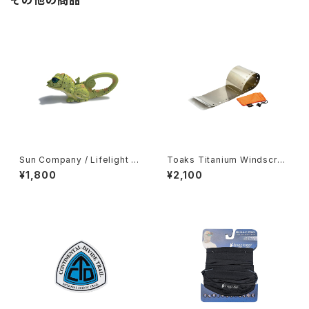
その他の商品
Sun Company / Lifelight -
Toaks Titanium Windscree
Green Lizard-
n
¥1,800
¥2,100