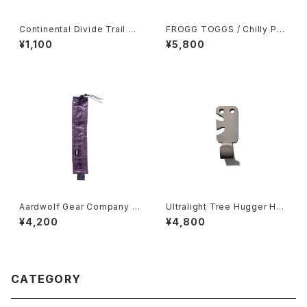
Continental Divide Trail Si
FROGG TOGGS / Chilly Pa
gn Sticker
d PRO Microfiber Cooling
¥1,100
¥5,800
Gaiter
Aardwolf Gear Company /
Ultralight Tree Hugger Ho
Toothbrush Sleeve
ok
¥4,200
¥4,800
CATEGORY