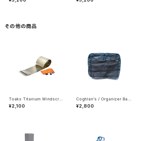
その他の商品
Toaks Titanium Windscree
Coghlan's / Organizer Bag
n
s -Medium-
¥2,100
¥2,800