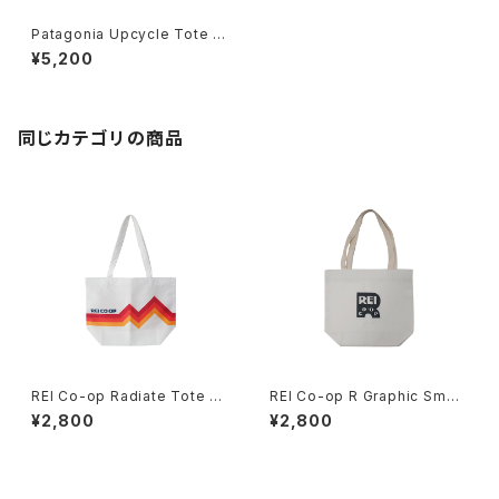
Patagonia Upcycle Tote -
Gray / Green-
¥5,200
同じカテゴリの商品
REI Co-op Radiate Tote Ba
REI Co-op R Graphic Small
g
Canvas Tote Bag
¥2,800
¥2,800