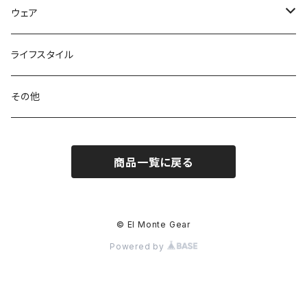
トートバッグ
クッカー / カップ
ストック
ウェア
パックアクセサリー
カトラリー
スノーシュー / アイゼン
トップス
ライフスタイル
ハードシェル / レインウェア
ボトル
スタッフサック
ウェアアクセサリー
その他
ソックス
浄水器
ライト
ヘッドギア
商品一覧に戻る
アクセサリー
ナイフ / ツール
グローブ
タオル / バンダナ
© El Monte Gear
Powered by
エマージェンシー
アクセサリー