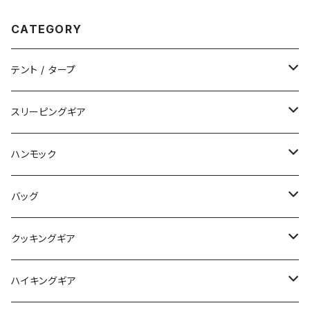
CATEGORY
テント / タープ
タープ / シェルター
スリーピングギア
ペグ / ステークス
シュラフ / キルト
ハンモック
アクセサリー
ビビィ
ハンモック
バッグ
マット
アクセサリー
バックパック
クッキングギア
ピロー
サコッシュ / ウェストポーチ
バーナー / ストーブ / 燃料
ハイキングギア