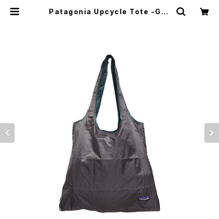
Patagonia Upcycle Tote -Gra
y / Green- | El Monte Gear