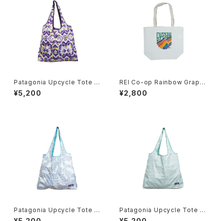
Patagonia Upcycle Tote -
REI Co-op Rainbow Graphi
Purple-
c Small Canvas Tote Bag
¥5,200
¥2,800
Patagonia Upcycle Tote -L
Patagonia Upcycle Tote -L
ight Blue-
ight Green-
¥5,200
¥5,200