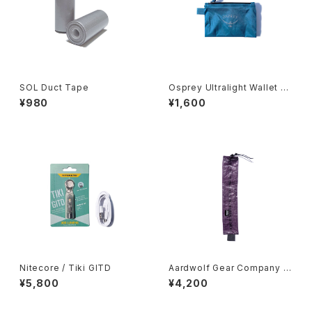
SOL Duct Tape
Osprey Ultralight Wallet -
Waterfront Blue-
¥980
¥1,600
Nitecore / Tiki GITD
Aardwolf Gear Company /
Toothbrush Sleeve
¥5,800
¥4,200