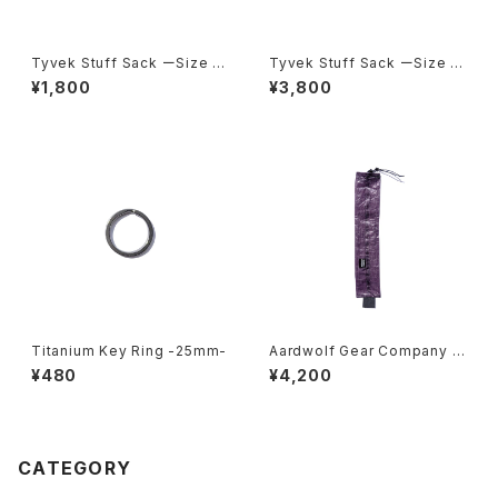
Tyvek Stuff Sack ーSize S
Tyvek Stuff Sack ーSize L
mall-
arge-
¥1,800
¥3,800
Titanium Key Ring -25mm-
Aardwolf Gear Company /
Toothbrush Sleeve
¥480
¥4,200
CATEGORY