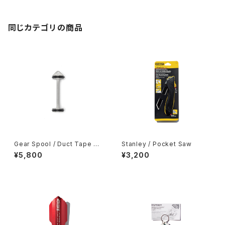
同じカテゴリの商品
Gear Spool / Duct Tape Sp
Stanley / Pocket Saw
ool
¥5,800
¥3,200