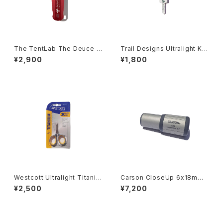
The TentLab The Deuce o
Trail Designs Ultralight Kni
f spades
fe
¥2,900
¥1,800
Westcott Ultralight Titaniu
Carson CloseUp 6x18mm
m Scissors, 2.5"
Close-Focus Monocular
¥2,500
¥7,200