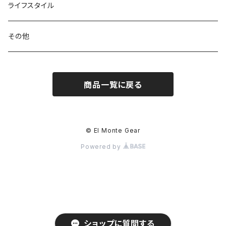
パックアクセサリー
カトラリー
スノーシュー / アイゼン
トップス
ライフスタイル
ハードシェル / レインウェア
ボトル
スタッフサック
ウェアアクセサリー
その他
ソックス
浄水器
ライト
ヘッドギア
商品一覧に戻る
アクセサリー
ナイフ / ツール
グローブ
タオル / バンダナ
© El Monte Gear
Powered by
エマージェンシー
アクセサリー
ショップに質問する