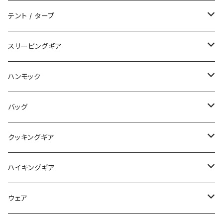
テント / タープ
タープ / シェルター
スリーピングギア
ペグ / ステークス
シュラフ / キルト
ハンモック
アクセサリー
ビビィ
ハンモック
バッグ
マット
アクセサリー
バックパック
クッキングギア
ピロー
サコッシュ / ウェストポーチ
バーナー / ストーブ / 燃料
ハイキングギア
トートバッグ
クッカー / カップ
ストック
ウェア