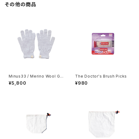
その他の商品
Minus33 / Merino Wool Glo
The Doctor's Brush Picks
ve
¥5,800
¥980