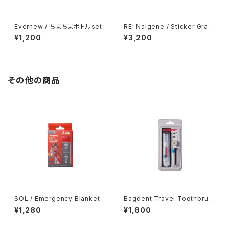
Evernew / ちまちまボトルset
REI Nalgene / Sticker Grap
hic Wide-Mouth Water Bott
¥1,200
¥3,200
le - 16 fl. oz.
その他の商品
SOL / Emergency Blanket
Bagdent Travel Toothbrus
h Set
¥1,280
¥1,800