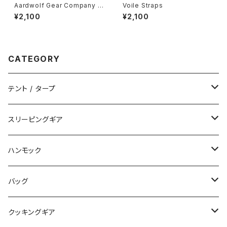
Aardwolf Gear Company /
Voile Straps
Mini Ditty Spoon Cover
¥2,100
¥2,100
CATEGORY
テント / タープ
タープ / シェルター
スリーピングギア
ペグ / ステークス
シュラフ / キルト
ハンモック
アクセサリー
ビビィ
ハンモック
バッグ
マット
アクセサリー
バックパック
クッキングギア