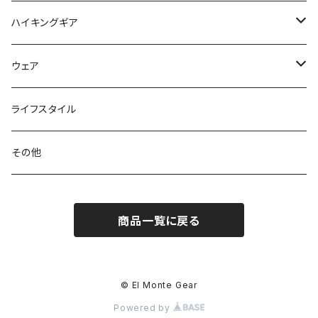
ピロー
サコッシュ / ウェストポーチ
バーナー / ストーブ / 燃料
ハイキングギア
トートバッグ
クッカー / カップ
ストック
ウェア
パックアクセサリー
カトラリー
スノーシュー / アイゼン
トップス
ライフスタイル
ハードシェル / レインウェア
ボトル
スタッフサック
ウェアアクセサリー
その他
ソックス
浄水器
ライト
ヘッドギア
商品一覧に戻る
アクセサリー
ナイフ / ツール
グローブ
タオル / バンダナ
© El Monte Gear
Powered by