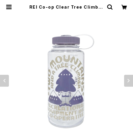
REI Co-op Clear Tree Climber
Wide-Mouth Water Bottle - 3
2 fl. oz. | El Monte Gear