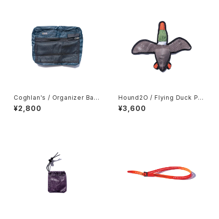
Coghlan's / Organizer Bag
Hound2O / Flying Duck Plu
s -Medium-
sh Toy
¥2,800
¥3,600