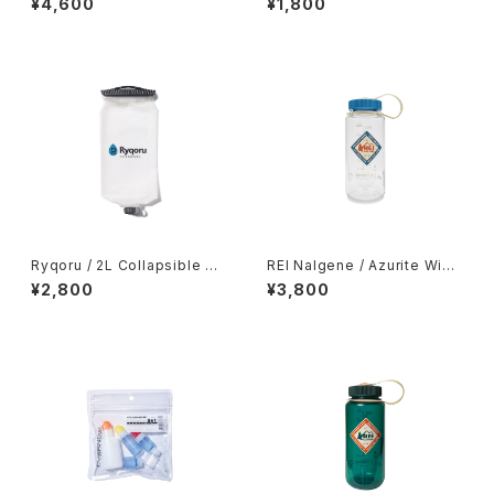
¥4,600
¥1,800
Ryqoru / 2L Collapsible Wa
REI Nalgene / Azurite Wide
ter Bag
-Mouth Water Bottle - 16 f
¥2,800
¥3,800
l. oz.