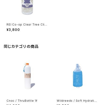
REI Co-op Clear Tree Clim
ber Wide-Mouth Water Bot
¥3,800
tle - 32 fl. oz.
同じカテゴリの商品
Cnoc / ThruBottle 1ℓ
Wildreeds / Soft Hydration
Flask 250ml