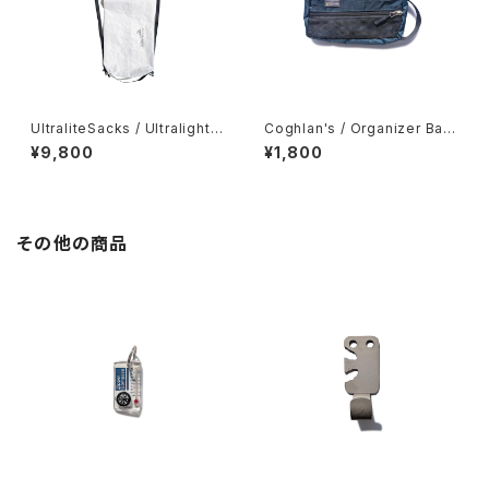
UltraliteSacks / Ultralight
Coghlan's / Organizer Bag
Compression Sack
s -Small-
¥9,800
¥1,800
その他の商品