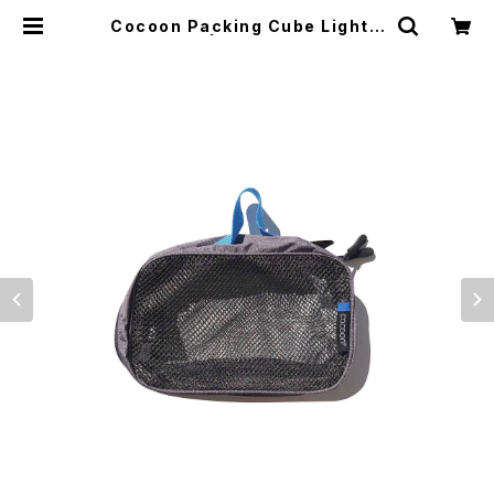
Cocoon Packing Cube Light -
Small- | El Monte Gear