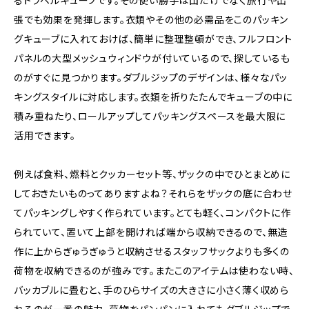
るトラベルキューブです。その使い勝手は山だけでなく旅行や出
張でも効果を発揮します。衣類やその他の必需品をこのパッキン
グキューブに入れておけば、簡単に整理整頓ができ、フルフロント
パネルの大型メッシュウィンドウが付いているので、探しているも
のがすぐに見つかります。ダブルジップのデザインは、様々なパッ
キングスタイルに対応します。衣類を折りたたんでキューブの中に
積み重ねたり、ロールアップしてパッキングスペースを最大限に
活用できます。
例えば食料、燃料とクッカーセット等、ザックの中でひとまとめに
しておきたいものってありますよね？それらをザックの底に合わせ
てパッキングしやすく作られています。とても軽く、コンパクトに作
られていて、置いて上部を開ければ端から収納できるので、無造
作に上からぎゅうぎゅうと収納させるスタッフサックよりも多くの
荷物を収納できるのが強みです。またこのアイテムは使わない時、
バッカブルに畳むと、手のひらサイズの大きさに小さく薄く収めら