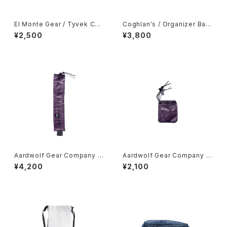
El Monte Gear / Tyvek Coi
Coghlan's / Organizer Bag
n Case
s -Large-
¥2,500
¥3,800
Aardwolf Gear Company /
Aardwolf Gear Company /
Toothbrush Sleeve
Mini Ditty Spoon Cover
¥4,200
¥2,100