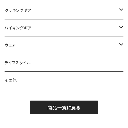
マット
アクセサリー
バックパック
クッキングギア
ピロー
サコッシュ / ウェストポーチ
バーナー / ストーブ / 燃料
ハイキングギア
トートバッグ
クッカー / カップ
ストック
ウェア
パックアクセサリー
カトラリー
スノーシュー / アイゼン
トップス
ライフスタイル
ハードシェル / レインウェア
ボトル
スタッフサック
ウェアアクセサリー
その他
ソックス
浄水器
ライト
ヘッドギア
商品一覧に戻る
アクセサリー
ナイフ / ツール
グローブ