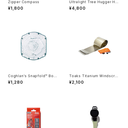
Zipper Compass
Ultralight Tree Hugger Ho
ok
¥1,800
¥4,800
Coghlan's Snapfold™ Bowl
Toaks Titanium Windscree
s
n
¥1,280
¥2,100