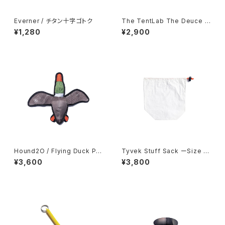
Everner / チタン十字ゴトク
The TentLab The Deuce o
f spades
¥1,280
¥2,900
Hound2O / Flying Duck Plu
Tyvek Stuff Sack ーSize L
sh Toy
arge-
¥3,600
¥3,800