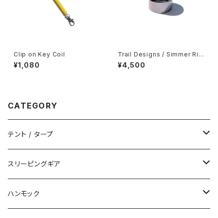
Clip on Key Coil
Trail Designs / Simmer Rin
g (single)
¥1,080
¥4,500
CATEGORY
テント / タープ
タープ / シェルター
スリーピングギア
ペグ / ステークス
シュラフ / キルト
ハンモック