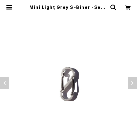
Mini Light Grey S-Biner -Set o
f 2- | El Monte Gear