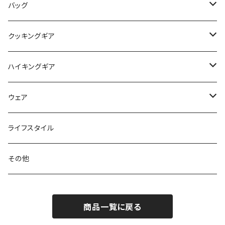
アクセサリー
ビビィ
ハンモック
バッグ
マット
アクセサリー
バックパック
クッキングギア
ピロー
サコッシュ / ウェストポーチ
バーナー / ストーブ / 燃料
ハイキングギア
トートバッグ
クッカー / カップ
ストック
ウェア
パックアクセサリー
カトラリー
スノーシュー / アイゼン
トップス
ライフスタイル
ハードシェル / レインウェア
ボトル
スタッフサック
ウェアアクセサリー
その他
ソックス
浄水器
ライト
ヘッドギア
商品一覧に戻る
アクセサリー
ナイフ / ツール
グローブ