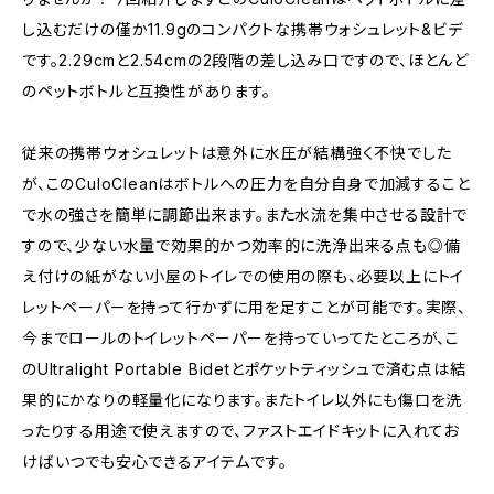
し込むだけの僅か11.9gのコンパクトな携帯ウォシュレット&ビデ
です。2.29cmと2.54cmの2段階の差し込み口ですので、ほとんど
のペットボトルと互換性があります。
従来の携帯ウォシュレットは意外に水圧が結構強く不快でした
が、このCuloCleanはボトルへの圧力を自分自身で加減すること
で水の強さを簡単に調節出来ます。また水流を集中させる設計で
すので、少ない水量で効果的かつ効率的に洗浄出来る点も◎備
え付けの紙がない小屋のトイレでの使用の際も、必要以上にトイ
レットペーパーを持って行かずに用を足すことが可能です。実際、
今までロールのトイレットペーパーを持っていってたところが、こ
のUltralight Portable Bidetとポケットティッシュで済む点は結
果的にかなりの軽量化になります。またトイレ以外にも傷口を洗
ったりする用途で使えますので、ファストエイドキットに入れてお
けばいつでも安心できるアイテムです。