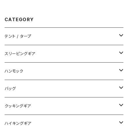
CATEGORY
テント / タープ
タープ / シェルター
スリーピングギア
ペグ / ステークス
シュラフ / キルト
ハンモック
アクセサリー
ビビィ
ハンモック
バッグ
マット
アクセサリー
バックパック
クッキングギア
ピロー
サコッシュ / ウェストポーチ
バーナー / ストーブ / 燃料
ハイキングギア