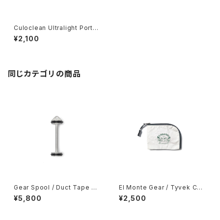
Culoclean Ultralight Portab
le Bidet
¥2,100
同じカテゴリの商品
Gear Spool / Duct Tape Sp
El Monte Gear / Tyvek Coi
ool
n Case
¥5,800
¥2,500