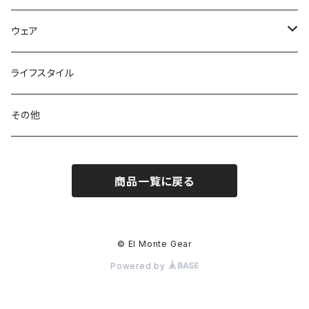
トートバッグ
クッカー / カップ
ストック
ウェア
パックアクセサリー
カトラリー
スノーシュー / アイゼン
トップス
ライフスタイル
ハードシェル / レインウェア
ボトル
スタッフサック
ウェアアクセサリー
その他
ソックス
浄水器
ライト
ヘッドギア
商品一覧に戻る
アクセサリー
ナイフ / ツール
グローブ
タオル / バンダナ
© El Monte Gear
Powered by
エマージェンシー