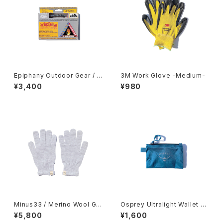
Epiphany Outdoor Gear / P
3M Work Glove -Medium-
ocket Bellows
¥3,400
¥980
Minus33 / Merino Wool Glo
Osprey Ultralight Wallet -
ve
Waterfront Blue-
¥5,800
¥1,600