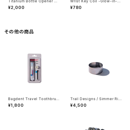
Titanium Bottle Opener Ke
Wrist Key Coil -Glow-in-th
ychain
e-Dark-
¥2,000
¥780
その他の商品
Bagdent Travel Toothbrus
Trail Designs / Simmer Rin
h Set
g (single)
¥1,800
¥4,500