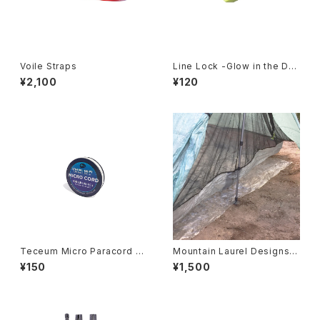
Voile Straps
Line Lock -Glow in the Dar
k-
¥2,100
¥120
Teceum Micro Paracord –
Mountain Laurel Designs U
White / 1.18mm–
L Ground Cloth
¥150
¥1,500