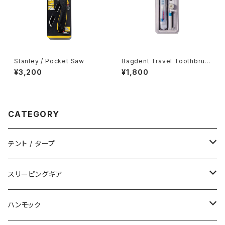
Stanley / Pocket Saw
Bagdent Travel Toothbrus
h Set
¥3,200
¥1,800
CATEGORY
テント / タープ
タープ / シェルター
スリーピングギア
ペグ / ステークス
シュラフ / キルト
ハンモック