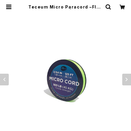
Teceum Micro Paracord –Fluo
Green / 1.18mm– | El Monte Ge
ar