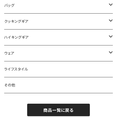
アクセサリー
ビビィ
ハンモック
バッグ
マット
アクセサリー
バックパック
クッキングギア
ピロー
サコッシュ / ウェストポーチ
バーナー / ストーブ / 燃料
ハイキングギア
トートバッグ
クッカー / カップ
ストック
ウェア
パックアクセサリー
カトラリー
スノーシュー / アイゼン
トップス
ライフスタイル
ハードシェル / レインウェア
ボトル
スタッフサック
ウェアアクセサリー
その他
ソックス
浄水器
ライト
ヘッドギア
商品一覧に戻る
アクセサリー
ナイフ / ツール
グローブ