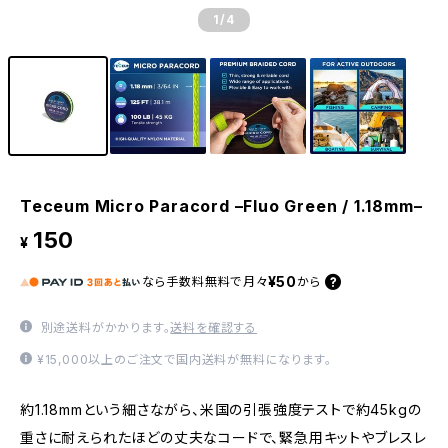
1
/4
Teceum Micro Paracord –Fluo Green / 1.18mm–
150
¥
¥50
なら
手数料無料で
月々
から
別途送料がかかります。
送料を確認する
¥15,000以上のご注文で国内送料が無料になります。
約1.18mmという細さながら、米国の引張強度テストで約45kgの
重さに耐えられたほどの丈夫なコードで、緊急用キットやブレスレ