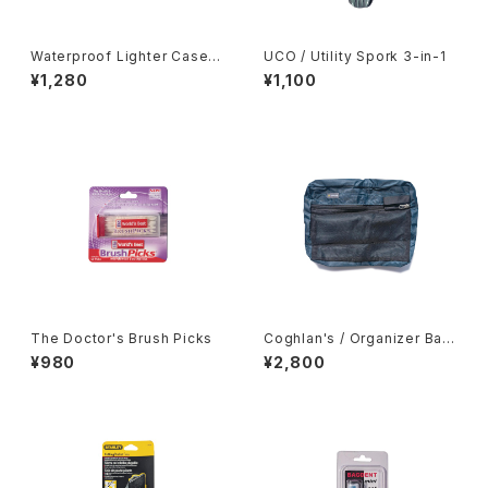
Waterproof Lighter Case f
UCO / Utility Spork 3-in-1
or BIC
¥1,280
¥1,100
The Doctor's Brush Picks
Coghlan's / Organizer Bag
s -Medium-
¥980
¥2,800