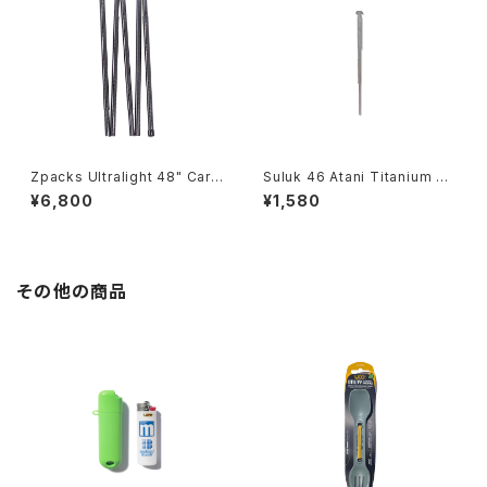
Zpacks Ultralight 48" Carb
Suluk 46 Atani Titanium Te
on Fiber Tent Pole
nt Stakes
¥6,800
¥1,580
その他の商品