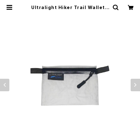
Ultralight Hiker Trail Wallet |
El Monte Gear