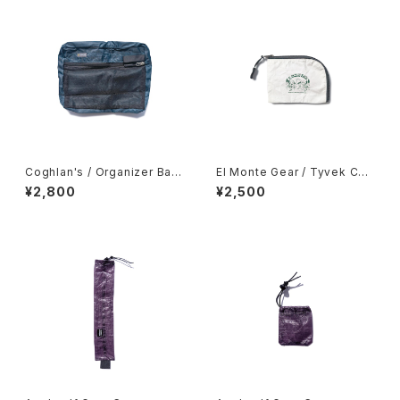
Coghlan's / Organizer Bag
El Monte Gear / Tyvek Coi
s -Medium-
n Case
¥2,800
¥2,500