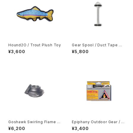
Hound2O / Trout Plush Toy
Gear Spool / Duct Tape Sp
ool
¥3,600
¥5,800
Goshawk Swirling Flame St
Epiphany Outdoor Gear / P
ove OP-100
ocket Bellows
¥6,200
¥3,400