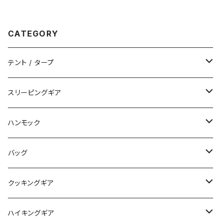
CATEGORY
テント / タープ
タープ / シェルター
スリーピングギア
ペグ / ステークス
シュラフ / キルト
ハンモック
アクセサリー
ビビィ
ハンモック
バッグ
マット
アクセサリー
バックパック
クッキングギア
ピロー
サコッシュ / ウェストポーチ
バーナー / ストーブ / 燃料
ハイキングギア