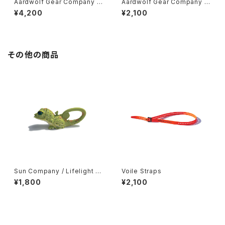
Aardwolf Gear Company /
Aardwolf Gear Company /
Toothbrush Sleeve
Mini Ditty Spoon Cover
¥4,200
¥2,100
その他の商品
Sun Company / Lifelight -
Voile Straps
Green Lizard-
¥1,800
¥2,100