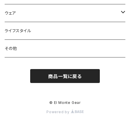
トートバッグ
クッカー / カップ
ストック
ウェア
パックアクセサリー
カトラリー
スノーシュー / アイゼン
トップス
ライフスタイル
ハードシェル / レインウェア
ボトル
スタッフサック
ウェアアクセサリー
その他
ソックス
浄水器
ライト
ヘッドギア
商品一覧に戻る
アクセサリー
ナイフ / ツール
グローブ
タオル / バンダナ
© El Monte Gear
Powered by
エマージェンシー