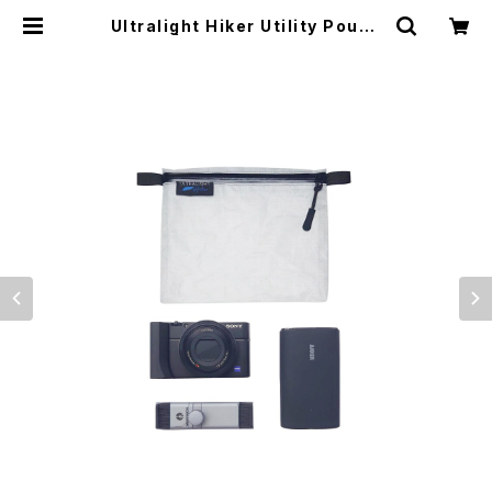
Ultralight Hiker Utility Pouch
| El Monte Gear