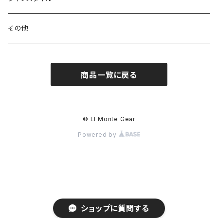
ハードシェル / レインウェア
ボトル
スタッフサック
ウェアアクセサリー
その他
ソックス
浄水器
ライト
ヘッドギア
商品一覧に戻る
アクセサリー
ナイフ / ツール
グローブ
タオル / バンダナ
© El Monte Gear
Powered by
エマージェンシー
アクセサリー
ショップに質問する