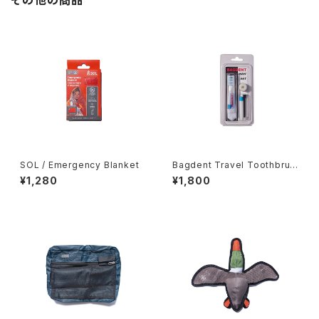
その他の商品
SOL / Emergency Blanket
Bagdent Travel Toothbrus
h Set
¥1,280
¥1,800