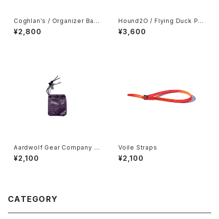
Coghlan's / Organizer Bag
Hound2O / Flying Duck Plu
s -Medium-
sh Toy
¥2,800
¥3,600
Aardwolf Gear Company /
Voile Straps
Mini Ditty Spoon Cover
¥2,100
¥2,100
CATEGORY