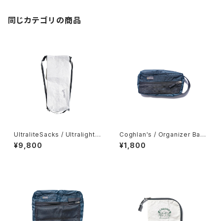
同じカテゴリの商品
UltraliteSacks / Ultralight
Coghlan's / Organizer Bag
Compression Sack
s -Small-
¥9,800
¥1,800