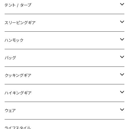
テント / タープ
タープ / シェルター
スリーピングギア
ペグ / ステークス
シュラフ / キルト
ハンモック
アクセサリー
ビビィ
ハンモック
バッグ
マット
アクセサリー
バックパック
クッキングギア
ピロー
サコッシュ / ウェストポーチ
バーナー / ストーブ / 燃料
ハイキングギア
トートバッグ
クッカー / カップ
ストック
ウェア
パックアクセサリー
カトラリー
スノーシュー / アイゼン
トップス
ライフスタイル