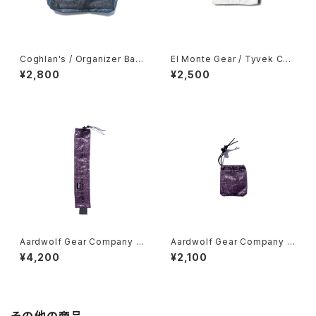
Coghlan's / Organizer Bag
El Monte Gear / Tyvek Coi
s -Medium-
n Case
¥2,800
¥2,500
Aardwolf Gear Company /
Aardwolf Gear Company /
Toothbrush Sleeve
Mini Ditty Spoon Cover
¥4,200
¥2,100