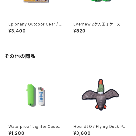
Epiphany Outdoor Gear / P
Evernew 2ケ入玉子ケース
ocket Bellows
¥3,400
¥820
その他の商品
Waterproof Lighter Case f
Hound2O / Flying Duck Plu
or BIC
sh Toy
¥1,280
¥3,600