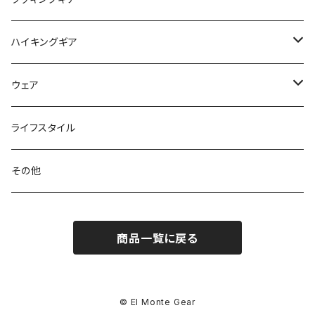
ピロー
サコッシュ / ウェストポーチ
バーナー / ストーブ / 燃料
ハイキングギア
トートバッグ
クッカー / カップ
ストック
ウェア
パックアクセサリー
カトラリー
スノーシュー / アイゼン
トップス
ライフスタイル
ハードシェル / レインウェア
ボトル
スタッフサック
ウェアアクセサリー
その他
ソックス
浄水器
ライト
ヘッドギア
商品一覧に戻る
アクセサリー
ナイフ / ツール
グローブ
タオル / バンダナ
© El Monte Gear