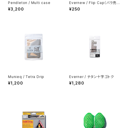
Pendleton / Multi case
Evernew / Flip Cap（バラ売
り）
¥3,200
¥250
Munieq / Tetra Drip
Everner / チタン十字ゴトク
¥1,200
¥1,280