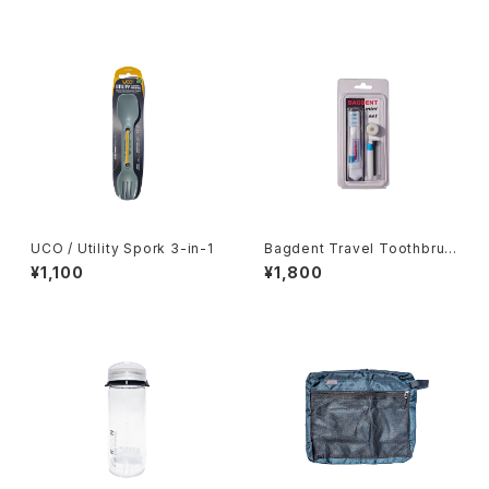
UCO / Utility Spork 3-in-1
Bagdent Travel Toothbrus
h Set
¥1,100
¥1,800