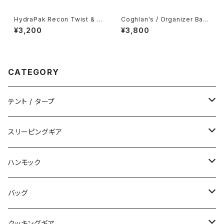
HydraPak Recon Twist & Si
Coghlan's / Organizer Bag
p
s -Large-
¥3,200
¥3,800
CATEGORY
テント / タープ
タープ / シェルター
スリーピングギア
ペグ / ステークス
シュラフ / キルト
ハンモック
アクセサリー
ビビィ
ハンモック
バッグ
マット
アクセサリー
バックパック
クッキングギア