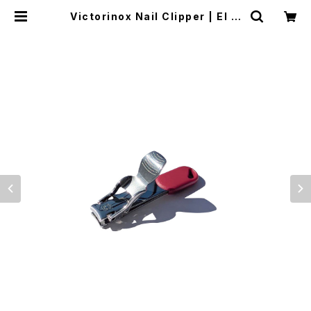
Victorinox Nail Clipper | El M
onte Gear