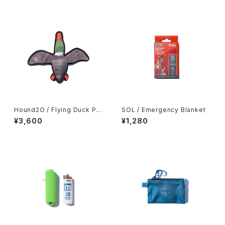
Hound2O / Flying Duck Plu
SOL / Emergency Blanket
sh Toy
¥3,600
¥1,280