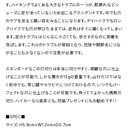
す。ハイキングでよくある大きなトラブルの一つが、靴擦れなどシ
ューズに足があっていないため起こるアクシデントです。中でも爪
のケアを怠ると痛い目をみることになります。デイハイクでもロン
グハイクでも爪が伸びたままでは、足先はすぐに痛くなってしまい
ます。足のトラブルはどんなに小さくても、歩きそのものに影響を
及ぼします。これらのトラブルが原因となり、捻挫や関節炎につな
がることも少なくないので注意が必要です。
スタンダードなこの爪切りは本当に切りやすく、綺麗な爪に仕上
げることが可能で、しかも驚きの12gの重量です。山行だけではな
く街中でも、常に鍵やカラビナにつけておけるので、いつでもパー
フェクトな爪に仕上げることが可能です。持っててよかった携帯爪
切り、ハイカーなら是非とも。勿論プレゼントにもお勧めです！！
■SPEC■
サイズ：H5.9cm×W1.2cm×D0.7cm