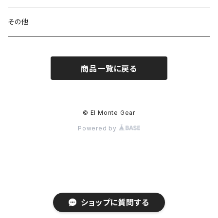
ハードシェル / レインウェア
ボトル
スタッフサック
ウェアアクセサリー
その他
ソックス
浄水器
ライト
ヘッドギア
商品一覧に戻る
アクセサリー
ナイフ / ツール
グローブ
タオル / バンダナ
© El Monte Gear
Powered by
エマージェンシー
アクセサリー
ショップに質問する