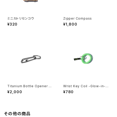
ミニカトリセンコウ
Zipper Compass
¥320
¥1,800
Titanium Bottle Opener Ke
Wrist Key Coil -Glow-in-th
ychain
e-Dark-
¥2,000
¥780
その他の商品