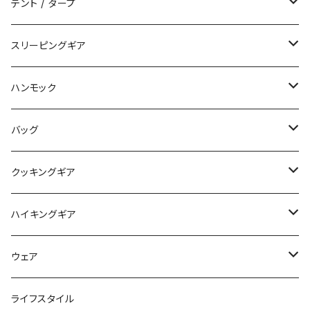
テント / タープ
タープ / シェルター
スリーピングギア
ペグ / ステークス
シュラフ / キルト
ハンモック
アクセサリー
ビビィ
ハンモック
バッグ
マット
アクセサリー
バックパック
クッキングギア
ピロー
サコッシュ / ウェストポーチ
バーナー / ストーブ / 燃料
ハイキングギア
トートバッグ
クッカー / カップ
ストック
ウェア
パックアクセサリー
カトラリー
スノーシュー / アイゼン
トップス
ライフスタイル