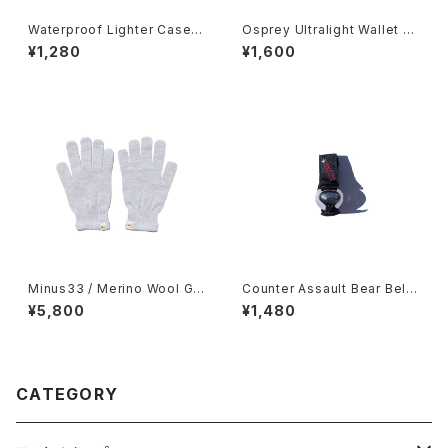
Waterproof Lighter Case f
Osprey Ultralight Wallet -
or BIC
Waterfront Blue-
¥1,280
¥1,600
Minus33 / Merino Wool Glo
Counter Assault Bear Bell
ve
-Chrome w/Silencer-
¥5,800
¥1,480
CATEGORY